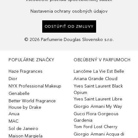
Nastavenia ochrany osobných údajov
ODSTÚPIŤ OD ZMLUVY
©
2026
Parfumerie Douglas Slovensko s.r.o.
POPULÁRNE ZNAČKY
OBĽÚBENÝ V PARFUMOCH
Haze Fragrances
Lancôme La Vie Est Belle
Dior
Ariana Grande Cloud
NYX Professional Makeup
Yves Saint Laurent Black
Opium
Genabelle
Yves Saint Laurent Libre
Better World Fragrance
Giorgio Armani My Way
House by Drake
Anua
Gucci Flora Gorgeous
Gardenia
MAC
Tom Ford Lost Cherry
Sol de Janeiro
Giorgio Armani Acqua di
Maison Margiela