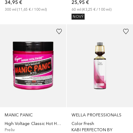
34,95 €
25,95 €
300
ml
 (
11,65 €
 / 
100
ml
)
60
ml
 (
43,25 €
 / 
100
ml
)
NOVÝ
MANIC PANIC
WELLA PROFESSIONALS
High Voltage Classic Hot Hot Pink
Color Fresh
Preliv
KABI PERFECTON BY