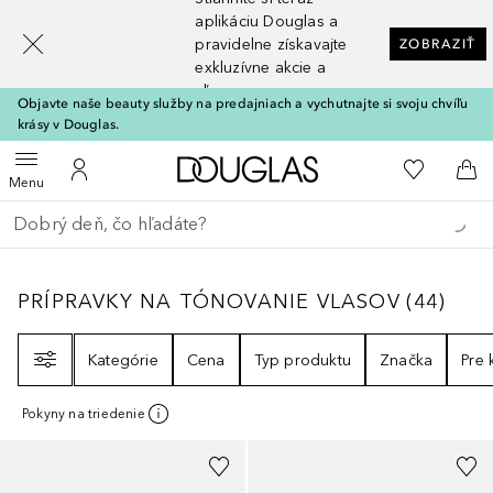
[navigation.slideout.screenreader]
aplikáciu Douglas a
pravidelne získavajte
ZOBRAZIŤ
exkluzívne akcie a
zľavy
Objavte naše beauty služby na predajniach a vychutnajte si svoju chvíľu
krásy v Douglas.
Domov
Do môjho 
Otvoriť menu
Do môjho účtu
Do 
Menu
Choď späť
Vykonajte vyhľadávanie
PRÍPRAVKY NA TÓNOVANIE VLASOV
44
VÝS
PRÍPRAVKY NA TÓNOVANIE VLASOV
(
44
)
Filter
Kategórie
Cena
Typ produktu
Značka
Pre
Pokyny na triedenie