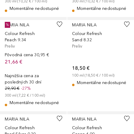
300
ml
 (
10,32 €
 / 
100
ml
)
300
ml
 (
10,32 €
 / 
100
ml
)
Momentálne nedostupné
Momentálne nedostupné
MARIA NILA
MARIA NILA
%
Colour Refresh
Colour Refresh
Peach 9.34
Sand 8.32
Preliv
Preliv
Pôvodná cena
30,95 €
21,66 €
18,50 €
Najnižšia cena za
100
ml
 (
18,50 €
 / 
100
ml
)
posledných 30 dní
Momentálne nedostupné
29,90 €
-27%
300
ml
 (
7,22 €
 / 
100
ml
)
Momentálne nedostupné
MARIA NILA
MARIA NILA
Colour Refresh
Colour Refresh