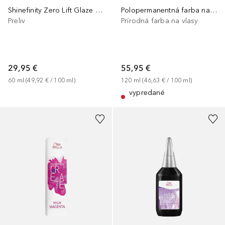
Shinefinity Zero Lift Glaze with balanced pH technology
Polopermanentná farba na vlasy bez obsahu oxidov
Preliv
Prírodná farba na vlasy
29,95 €
55,95 €
60
ml
 (
49,92 €
 / 
100
ml
)
120
ml
 (
46,63 €
 / 
100
ml
)
vypredané