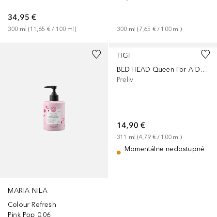
34,95 €
300
ml
 (
11,65 €
 / 
100
ml
)
300
ml
 (
7,65 €
 / 
100
ml
)
TIGI
BED HEAD Queen For A Day Aerosol
Preliv
14,90 €
311
ml
 (
4,79 €
 / 
100
ml
)
Momentálne nedostupné
MARIA NILA
Colour Refresh
Pink Pop 0.06