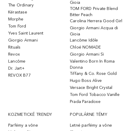
Gioia
The Ordinary
TOM FORD Private Blend
Kérastase
Bitter Peach
Morphe
Carolina Herrera Good Girl
Tom Ford
Giorgio Armani Acqua di
Yves Saint Laurent
Gioia
Giorgio Armani
Lancôme Idôle
Rituals
Chloé NOMADE
Revox
Giorgio Armani Sì
Lancôme
Valentino Born In Roma
Donna
Dr. Jart+
Tiffany & Co. Rose Gold
REVOX B77
Hugo Boss Alive
Versace Bright Crystal
Tom Ford Tobacco Vanille
Prada Paradoxe
KOZMETICKÉ TRENDY
POPULÁRNE TÉMY
Parfémy a vône
Letné parfémy a vône