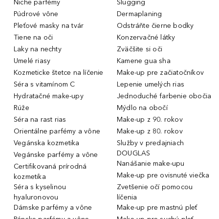
Niche parfémy
Slugging
Púdrové vône
Dermaplaning
Pleťové masky na tvár
Odstráňte čierne bodky
Tiene na oči
Konzervačné látky
Laky na nechty
Zväčšite si oči
Umelé riasy
Kamene gua sha
Kozmeticke štetce na líčenie
Make-up pre začiatočníkov
Séra s vitamínom C
Lepenie umelých rias
Hydratačné make-upy
Jednoduché farbenie obočia
Rúže
Mýdlo na obočí
Séra na rast rias
Make-up z 90. rokov
Orientálne parfémy a vône
Make-up z 80. rokov
Vegánska kozmetika
Služby v predajniach
DOUGLAS
Vegánske parfémy a vône
Nanášanie make-upu
Certifikovaná prírodná
Make-up pre ovisnuté viečka
kozmetika
Séra s kyselinou
Zvetšenie očí pomocou
hyaluronovou
líčenia
Dámske parfémy a vône
Make-up pre mastnú pleť