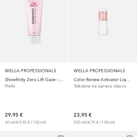
WELLA PROFESSIONALS
WELLA PROFESSIONALS
Shinefinity Zero Lift Gaze – polotrvalé gélovo-krémové farbenie
Color Renew Activator Liquid
Preliv
Tekutina na úpravu vlasov
29,95 €
23,95 €
60
ml
 (
49,92 €
 / 
100
ml
)
500
ml
 (
4,79 €
 / 
100
ml
)