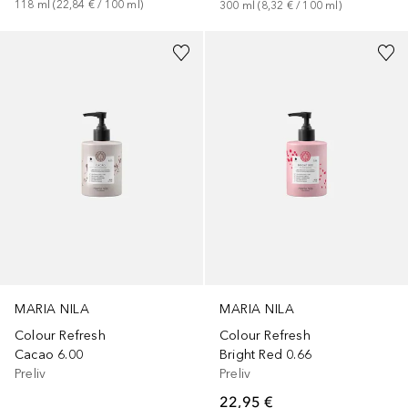
118
ml
 (
22,84 €
 / 
100
ml
)
300
ml
 (
8,32 €
 / 
100
ml
)
MARIA NILA
MARIA NILA
Colour Refresh
Colour Refresh
Cacao 6.00
Bright Red 0.66
Preliv
Preliv
22,95 €