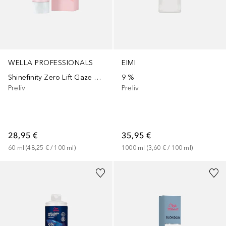
WELLA PROFESSIONALS
EIMI
Shinefinity Zero Lift Gaze Demi-permanente Gel-Cremetönung
9 %
Preliv
Preliv
28,95 €
35,95 €
60
ml
 (
48,25 €
 / 
100
ml
)
1000
ml
 (
3,60 €
 / 
100
ml
)