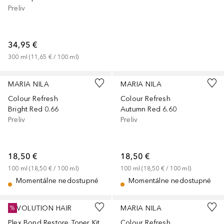
Preliv
34,95 €
300
ml
 (
11,65 €
 / 
100
ml
)
MARIA NILA
MARIA NILA
Colour Refresh
Colour Refresh
Bright Red 0.66
Autumn Red 6.60
Preliv
Preliv
18,50 €
18,50 €
100
ml
 (
18,50 €
 / 
100
ml
)
100
ml
 (
18,50 €
 / 
100
ml
)
Momentálne nedostupné
Momentálne nedostupné
REVOLUTION HAIR
MARIA NILA
%
Plex Bond Restore Toner Kit
Colour Refresh