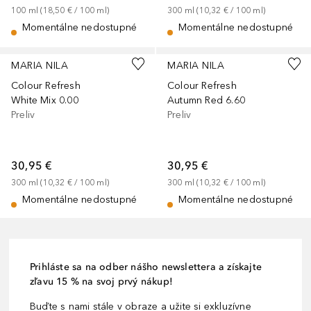
100
ml
 (
18,50 €
 / 
100
ml
)
300
ml
 (
10,32 €
 / 
100
ml
)
Momentálne nedostupné
Momentálne nedostupné
MARIA NILA
MARIA NILA
Colour Refresh
Colour Refresh
White Mix 0.00
Autumn Red 6.60
Preliv
Preliv
30,95 €
30,95 €
300
ml
 (
10,32 €
 / 
100
ml
)
300
ml
 (
10,32 €
 / 
100
ml
)
Momentálne nedostupné
Momentálne nedostupné
Prihláste sa na odber nášho newslettera a získajte
zľavu 15 % na svoj prvý nákup!
Buďte s nami stále v obraze a užite si exkluzívne