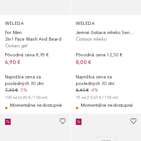
WELEDA
WELEDA
For Men
Jemné čistiace mlieko Sensitive
2In1 Face Wash And Beard
Čistiace mlieko
Čistiaci gél
Pôvodná cena
8,95 €
Pôvodná cena
12,50 €
6,90 €
8,00 €
Najnižšia cena za
Najnižšia cena za
posledných 30 dní
posledných 30 dní
7,30 €
-5%
8,40 €
-4%
100
ml
 (
6,90 €
 / 
100
ml
)
75
ml
 (
10,67 €
 / 
100
ml
)
Momentálne nedostupné
Momentálne nedostupné
%
%