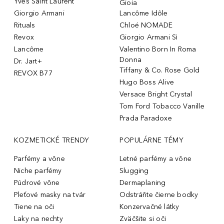
Yves Saint Laurent
Gioia
Giorgio Armani
Lancôme Idôle
Rituals
Chloé NOMADE
Revox
Giorgio Armani Sì
Lancôme
Valentino Born In Roma
Donna
Dr. Jart+
Tiffany & Co. Rose Gold
REVOX B77
Hugo Boss Alive
Versace Bright Crystal
Tom Ford Tobacco Vanille
Prada Paradoxe
KOZMETICKÉ TRENDY
POPULÁRNE TÉMY
Parfémy a vône
Letné parfémy a vône
Niche parfémy
Slugging
Púdrové vône
Dermaplaning
Pleťové masky na tvár
Odstráňte čierne bodky
Tiene na oči
Konzervačné látky
Laky na nechty
Zväčšite si oči