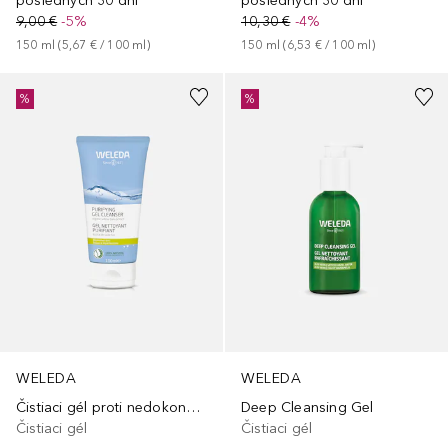
posledných 30 dní
posledných 30 dní
9,00 €
-5%
10,30 €
-4%
150
ml
 (
5,67 €
 / 
100
ml
)
150
ml
 (
6,53 €
 / 
100
ml
)
%
%
WELEDA
WELEDA
Čistiaci gél proti nedokonalostiam
Deep Cleansing Gel
Čistiaci gél
Čistiaci gél