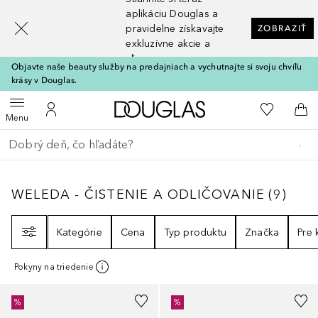
[navigation.slideout.screenreader]
aplikáciu Douglas a
pravidelne získavajte
ZOBRAZIŤ
exkluzívne akcie a
zľavy
Objavte naše beauty služby na predajniach a vychutnajte si svoju chvíľu
krásy v Douglas.
Domov
Do môjho 
Otvoriť menu
Do môjho účtu
Do 
Menu
Choď späť
Vykonajte vyhľadávanie
WELEDA - ČISTENIE A ODLIČOVANIE
9
VÝS
WELEDA - ČISTENIE A ODLIČOVANIE
(
9
)
Filter
Kategórie
Cena
Typ produktu
Značka
Pre
Pokyny na triedenie
%
%