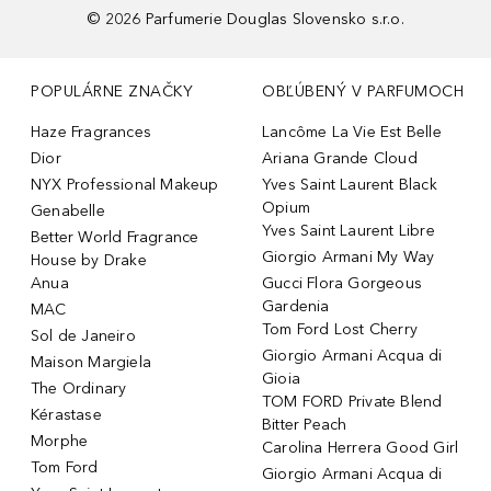
©
2026
Parfumerie Douglas Slovensko s.r.o.
POPULÁRNE ZNAČKY
OBĽÚBENÝ V PARFUMOCH
Haze Fragrances
Lancôme La Vie Est Belle
Dior
Ariana Grande Cloud
NYX Professional Makeup
Yves Saint Laurent Black
Opium
Genabelle
Yves Saint Laurent Libre
Better World Fragrance
Giorgio Armani My Way
House by Drake
Anua
Gucci Flora Gorgeous
Gardenia
MAC
Tom Ford Lost Cherry
Sol de Janeiro
Giorgio Armani Acqua di
Maison Margiela
Gioia
The Ordinary
TOM FORD Private Blend
Kérastase
Bitter Peach
Morphe
Carolina Herrera Good Girl
Tom Ford
Giorgio Armani Acqua di