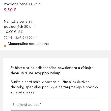
Pôvodná cena
11,95 €
9,50 €
Najnižšia cena za
posledných 30 dní
10,00 €
-5%
75
ml
 (
12,67 €
 / 
100
ml
)
Momentálne nedostupné
Prihláste sa na odber nášho newslettera a získajte
zľavu 15 % na svoj prvý nákup!
Buďte s nami stále v obraze a užite si exkluzívne
darčeky, špeciálne ponuky a najzaujímavejšie novinky
zo sveta krásy.
Emailová adresa
*