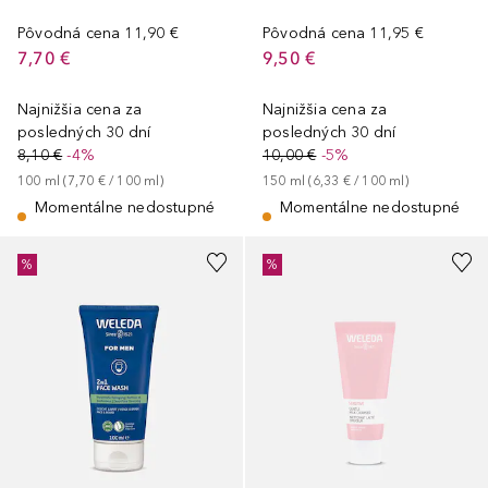
Pôvodná cena
11,90 €
Pôvodná cena
11,95 €
7,70 €
9,50 €
Najnižšia cena za
Najnižšia cena za
posledných 30 dní
posledných 30 dní
8,10 €
-4%
10,00 €
-5%
100
ml
 (
7,70 €
 / 
100
ml
)
150
ml
 (
6,33 €
 / 
100
ml
)
Momentálne nedostupné
Momentálne nedostupné
%
%