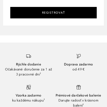
REGISTROVAŤ
Rýchle dodanie
Doprava zadarmo
Očakávané doručenie za 1 až
od 49 €
3 pracovné dni¹
Vzorka zadarmo
Prémiové darčekové balenie
ku každému nákupu¹
Darujte radosť v krásnom
balení¹