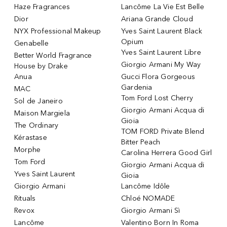
Haze Fragrances
Lancôme La Vie Est Belle
Dior
Ariana Grande Cloud
NYX Professional Makeup
Yves Saint Laurent Black
Opium
Genabelle
Yves Saint Laurent Libre
Better World Fragrance
Giorgio Armani My Way
House by Drake
Anua
Gucci Flora Gorgeous
Gardenia
MAC
Tom Ford Lost Cherry
Sol de Janeiro
Giorgio Armani Acqua di
Maison Margiela
Gioia
The Ordinary
TOM FORD Private Blend
Kérastase
Bitter Peach
Morphe
Carolina Herrera Good Girl
Tom Ford
Giorgio Armani Acqua di
Yves Saint Laurent
Gioia
Giorgio Armani
Lancôme Idôle
Rituals
Chloé NOMADE
Revox
Giorgio Armani Sì
Lancôme
Valentino Born In Roma