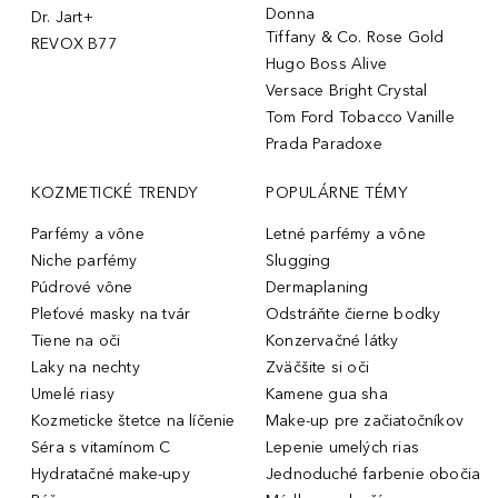
Donna
Dr. Jart+
Tiffany & Co. Rose Gold
REVOX B77
Hugo Boss Alive
Versace Bright Crystal
Tom Ford Tobacco Vanille
Prada Paradoxe
KOZMETICKÉ TRENDY
POPULÁRNE TÉMY
Parfémy a vône
Letné parfémy a vône
Niche parfémy
Slugging
Púdrové vône
Dermaplaning
Pleťové masky na tvár
Odstráňte čierne bodky
Tiene na oči
Konzervačné látky
Laky na nechty
Zväčšite si oči
Umelé riasy
Kamene gua sha
Kozmeticke štetce na líčenie
Make-up pre začiatočníkov
Séra s vitamínom C
Lepenie umelých rias
Hydratačné make-upy
Jednoduché farbenie obočia