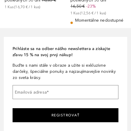
posledných 30 dní
16,85 €
posledných 30 dní
16,50 €
-23%
1
Kus
 (
16,70 €
 / 
1
kus
)
1
Kus
 (
12,56 €
 / 
1
kus
)
Momentálne nedostupné
Prihláste sa na odber nášho newslettera a získajte
zľavu 15 % na svoj prvý nákup!
Buďte s nami stále v obraze a užite si exkluzívne
darčeky, špeciálne ponuky a najzaujímavejšie novinky
zo sveta krásy.
Emailová adresa
*
REGISTROVAŤ