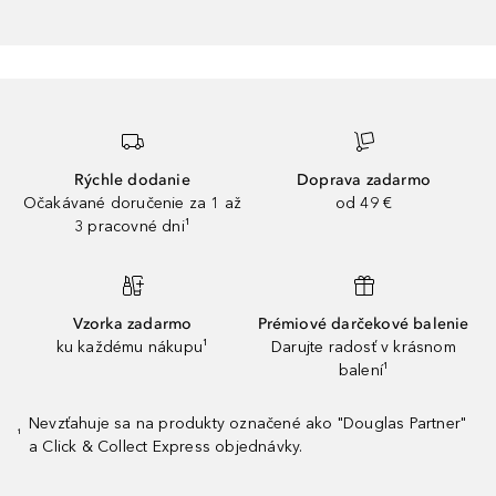
Rýchle dodanie
Doprava zadarmo
Očakávané doručenie za 1 až
od 49 €
3 pracovné dni¹
Vzorka zadarmo
Prémiové darčekové balenie
ku každému nákupu¹
Darujte radosť v krásnom
balení¹
Nevzťahuje sa na produkty označené ako "Douglas Partner"
¹
a Click & Collect Express objednávky.