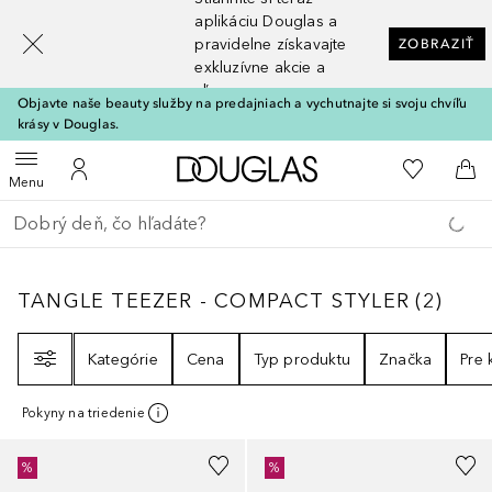
[navigation.slideout.screenreader]
aplikáciu Douglas a
pravidelne získavajte
ZOBRAZIŤ
exkluzívne akcie a
zľavy
Objavte naše beauty služby na predajniach a vychutnajte si svoju chvíľu
krásy v Douglas.
Domov
Do môjho 
Otvoriť menu
Do môjho účtu
Do 
Menu
Choď späť
Vykonajte vyhľadávanie
TANGLE TEEZER - COMPACT STYLER
2
VÝS
TANGLE TEEZER - COMPACT STYLER
(
2
)
Filter
Kategórie
Cena
Typ produktu
Značka
Pre
Pokyny na triedenie
%
%