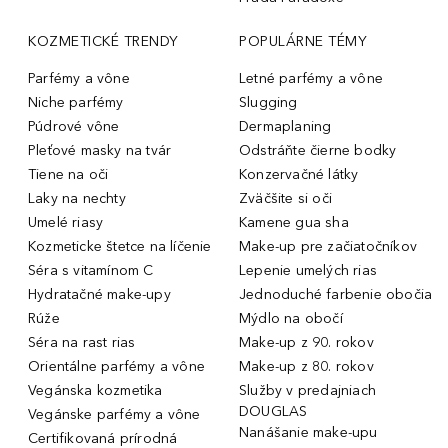
KOZMETICKÉ TRENDY
POPULÁRNE TÉMY
Parfémy a vône
Letné parfémy a vône
Niche parfémy
Slugging
Púdrové vône
Dermaplaning
Pleťové masky na tvár
Odstráňte čierne bodky
Tiene na oči
Konzervačné látky
Laky na nechty
Zväčšite si oči
Umelé riasy
Kamene gua sha
Kozmeticke štetce na líčenie
Make-up pre začiatočníkov
Séra s vitamínom C
Lepenie umelých rias
Hydratačné make-upy
Jednoduché farbenie obočia
Rúže
Mýdlo na obočí
Séra na rast rias
Make-up z 90. rokov
Orientálne parfémy a vône
Make-up z 80. rokov
Vegánska kozmetika
Služby v predajniach
DOUGLAS
Vegánske parfémy a vône
Nanášanie make-upu
Certifikovaná prírodná