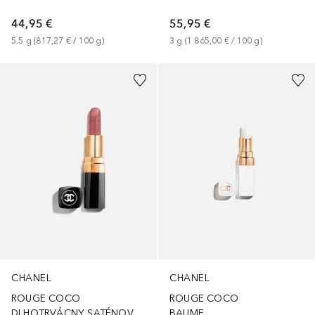
44,95 €
55,95 €
5.5
g
 (
817,27 €
 / 
100
g
)
3
g
 (
1 865,00 €
 / 
100
g
)
+
17
+
8
CHANEL
CHANEL
ROUGE COCO
ROUGE COCO
DLHOTRVÁCNY SATÉNOVÝ RÚŽ
BAUME