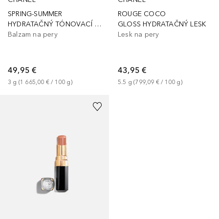
SPRING-SUMMER
ROUGE COCO
HYDRATAČNÝ TÓNOVACÍ BALZAM NA PERY
GLOSS HYDRATAČNÝ LESK
Balzam na pery
Lesk na pery
49,95 €
43,95 €
3
g
 (
1 665,00 €
 / 
100
g
)
5.5
g
 (
799,09 €
 / 
100
g
)