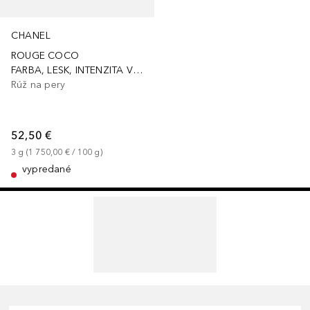
CHANEL
ROUGE COCO
FARBA, LESK, INTENZITA V ZÁBLESKU
Rúž na pery
52,50 €
3
g
 (
1 750,00 €
 / 
100
g
)
vypredané