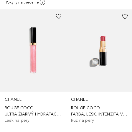
Pokyny na triedenie
+
12
+
21
CHANEL
CHANEL
ROUGE COCO
ROUGE COCO
ULTRA ŽIARIVÝ HYDRATAČNÝ A VYHLADZUJÚCI LESK NA PERY
FARBA, LESK, INTENZITA V ZÁBLESKU
Lesk na pery
Rúž na pery