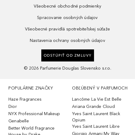
Všeobecné obchodné podmienky
Spracovanie osobných údajov
Všeobecné pravidlá spotrebiteľskej súťaže
Nastavenia ochrany osobných údajov
ODSTÚPIŤ OD ZMLUVY
©
2026
Parfumerie Douglas Slovensko s.r.o.
POPULÁRNE ZNAČKY
OBĽÚBENÝ V PARFUMOCH
Haze Fragrances
Lancôme La Vie Est Belle
Dior
Ariana Grande Cloud
NYX Professional Makeup
Yves Saint Laurent Black
Opium
Genabelle
Yves Saint Laurent Libre
Better World Fragrance
Giorgio Armani My Way
House by Drake