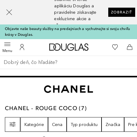
[navigation.slideout.screenreader]
aplikáciu Douglas a
pravidelne získavajte
ZOBRAZIŤ
exkluzívne akcie a
zľavy
Objavte naše beauty služby na predajniach a vychutnajte si svoju chvíľu
krásy v Douglas.
Domov
Do môjho 
Otvoriť menu
Do môjho účtu
Do 
Menu
Choď späť
Vykonajte vyhľadávanie
CHANEL - ROUGE COCO
7
VÝSLEDKY
CHANEL - ROUGE COCO
(
7
)
Filter
Kategórie
Cena
Typ produktu
Značka
Pre