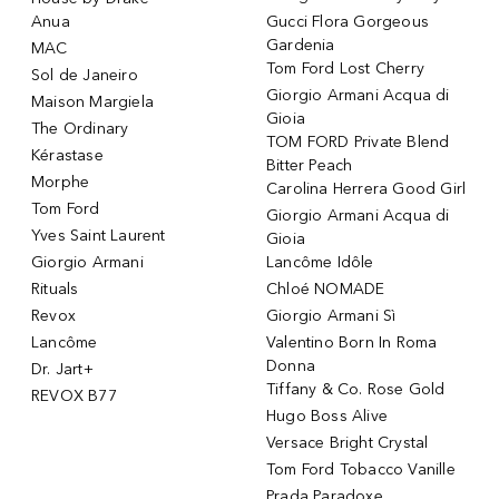
Anua
Gucci Flora Gorgeous
Gardenia
MAC
Tom Ford Lost Cherry
Sol de Janeiro
Giorgio Armani Acqua di
Maison Margiela
Gioia
The Ordinary
TOM FORD Private Blend
Kérastase
Bitter Peach
Morphe
Carolina Herrera Good Girl
Tom Ford
Giorgio Armani Acqua di
Yves Saint Laurent
Gioia
Giorgio Armani
Lancôme Idôle
Rituals
Chloé NOMADE
Revox
Giorgio Armani Sì
Lancôme
Valentino Born In Roma
Donna
Dr. Jart+
Tiffany & Co. Rose Gold
REVOX B77
Hugo Boss Alive
Versace Bright Crystal
Tom Ford Tobacco Vanille
Prada Paradoxe