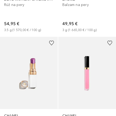
Rúž na pery
Balzam na pery
54,95 €
49,95 €
3.5
g
 (
1 570,00 €
 / 
100
g
)
3
g
 (
1 665,00 €
 / 
100
g
)
+
3
+
7
CHANEL
CHANEL