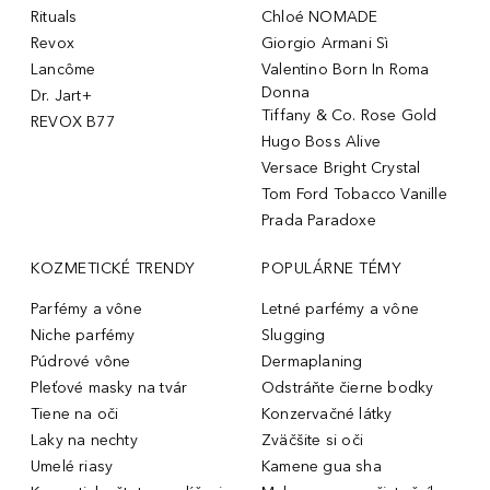
Rituals
Chloé NOMADE
Revox
Giorgio Armani Sì
Lancôme
Valentino Born In Roma
Donna
Dr. Jart+
Tiffany & Co. Rose Gold
REVOX B77
Hugo Boss Alive
Versace Bright Crystal
Tom Ford Tobacco Vanille
Prada Paradoxe
KOZMETICKÉ TRENDY
POPULÁRNE TÉMY
Parfémy a vône
Letné parfémy a vône
Niche parfémy
Slugging
Púdrové vône
Dermaplaning
Pleťové masky na tvár
Odstráňte čierne bodky
Tiene na oči
Konzervačné látky
Laky na nechty
Zväčšite si oči
Umelé riasy
Kamene gua sha