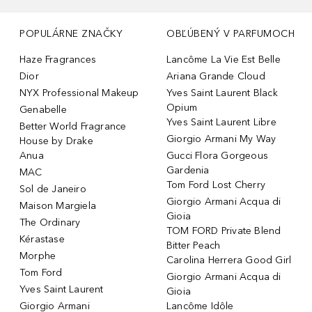
POPULÁRNE ZNAČKY
OBĽÚBENÝ V PARFUMOCH
Haze Fragrances
Lancôme La Vie Est Belle
Dior
Ariana Grande Cloud
NYX Professional Makeup
Yves Saint Laurent Black
Opium
Genabelle
Yves Saint Laurent Libre
Better World Fragrance
Giorgio Armani My Way
House by Drake
Anua
Gucci Flora Gorgeous
Gardenia
MAC
Tom Ford Lost Cherry
Sol de Janeiro
Giorgio Armani Acqua di
Maison Margiela
Gioia
The Ordinary
TOM FORD Private Blend
Kérastase
Bitter Peach
Morphe
Carolina Herrera Good Girl
Tom Ford
Giorgio Armani Acqua di
Yves Saint Laurent
Gioia
Giorgio Armani
Lancôme Idôle