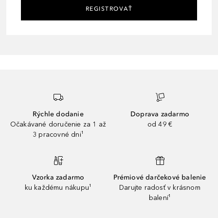
REGISTROVAŤ
Rýchle dodanie
Doprava zadarmo
Očakávané doručenie za 1 až
od 49 €
3 pracovné dni¹
Vzorka zadarmo
Prémiové darčekové balenie
ku každému nákupu¹
Darujte radosť v krásnom
balení¹