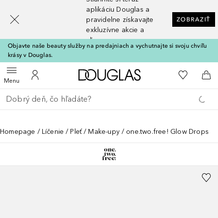
[navigation.slideout.screenreader]
aplikáciu Douglas a
pravidelne získavajte
ZOBRAZIŤ
exkluzívne akcie a
zľavy
Objavte naše beauty služby na predajniach a vychutnajte si svoju chvíľu
krásy v Douglas.
Domov
Do môjho 
Otvoriť menu
Do môjho účtu
Do 
Menu
Choď späť
Vykonajte vyhľadávanie
Homepage
Líčenie
Pleť
Make-upy
one.two.free! Glow Drops