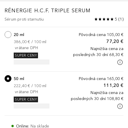
RÉNERGIE
H.C.F. TRIPLE SERUM
Sérum proti starnutiu
5
(
1
)
20 ml
Pôvodná cena
105,00 €
77,20 €
386,00 €
 / 
100
ml
vrátane DPH
Najnižšia cena za
posledných 30 dní
68,30 €
SUPER CENY
50 ml
Pôvodná cena
165,00 €
111,20 €
222,40 €
 / 
100
ml
vrátane DPH
Najnižšia cena za
posledných 30 dní
108,80 €
SUPER CENY
Online
:
Na sklade