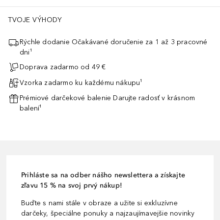
 klíčkov alebo otrúb pomocou zelenej (udržateľnej) chémie. Ako sil
TVOJE VÝHODY
Rýchle dodanie Očakávané doručenie za 1 až 3 pracovné
dni¹
Doprava zadarmo od 49 €
Vzorka zadarmo ku každému nákupu¹
Prémiové darčekové balenie Darujte radosť v krásnom
balení¹
Prihláste sa na odber nášho newslettera a získajte
zľavu 15 % na svoj prvý nákup!
Buďte s nami stále v obraze a užite si exkluzívne
darčeky, špeciálne ponuky a najzaujímavejšie novinky