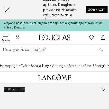
[navigation.slideout.screenreader]
aplikáciu Douglas a
pravidelne získavajte
ZOBRAZIŤ
exkluzívne akcie a
zľavy
Objavte naše beauty služby na predajniach a vychutnajte si svoju chvíľu
krásy v Douglas.
Domov
Do môjho 
Otvoriť menu
Do môjho účtu
Do 
Menu
Choď späť
Vykonajte vyhľadávanie
Homepage
Tvár
Séra a kúry
Anti-age séra
Lancôme Rénergie H.
SUPER CENY