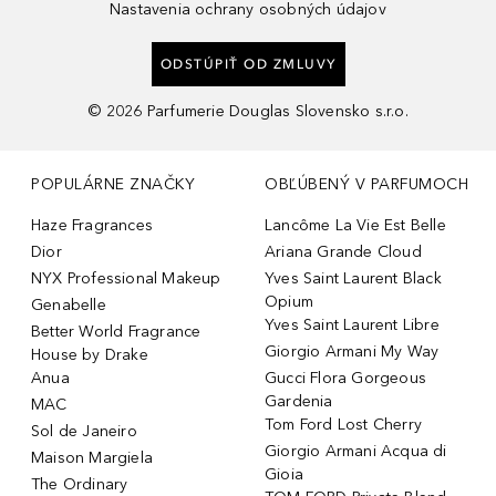
Nastavenia ochrany osobných údajov
ODSTÚPIŤ OD ZMLUVY
©
2026
Parfumerie Douglas Slovensko s.r.o.
POPULÁRNE ZNAČKY
OBĽÚBENÝ V PARFUMOCH
Haze Fragrances
Lancôme La Vie Est Belle
Dior
Ariana Grande Cloud
NYX Professional Makeup
Yves Saint Laurent Black
Opium
Genabelle
Yves Saint Laurent Libre
Better World Fragrance
Giorgio Armani My Way
House by Drake
Anua
Gucci Flora Gorgeous
Gardenia
MAC
Tom Ford Lost Cherry
Sol de Janeiro
Giorgio Armani Acqua di
Maison Margiela
Gioia
The Ordinary