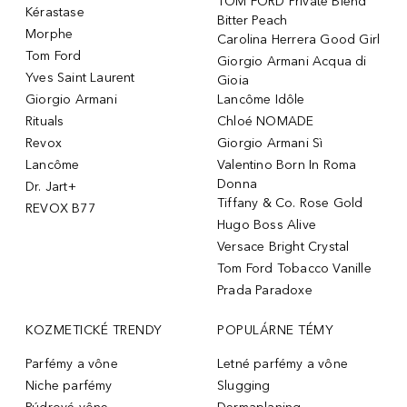
TOM FORD Private Blend
Kérastase
Bitter Peach
Morphe
Carolina Herrera Good Girl
Tom Ford
Giorgio Armani Acqua di
Yves Saint Laurent
Gioia
Giorgio Armani
Lancôme Idôle
Rituals
Chloé NOMADE
Revox
Giorgio Armani Sì
Lancôme
Valentino Born In Roma
Donna
Dr. Jart+
Tiffany & Co. Rose Gold
REVOX B77
Hugo Boss Alive
Versace Bright Crystal
Tom Ford Tobacco Vanille
Prada Paradoxe
KOZMETICKÉ TRENDY
POPULÁRNE TÉMY
Parfémy a vône
Letné parfémy a vône
Niche parfémy
Slugging