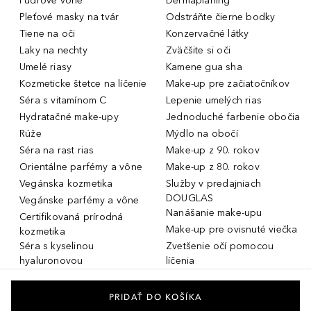
Púdrové vône
Dermaplaning
Pleťové masky na tvár
Odstráňte čierne bodky
Tiene na oči
Konzervačné látky
Laky na nechty
Zväčšite si oči
Umelé riasy
Kamene gua sha
Kozmeticke štetce na líčenie
Make-up pre začiatočníkov
Séra s vitamínom C
Lepenie umelých rias
Hydratačné make-upy
Jednoduché farbenie obočia
Rúže
Mýdlo na obočí
Séra na rast rias
Make-up z 90. rokov
Orientálne parfémy a vône
Make-up z 80. rokov
Vegánska kozmetika
Služby v predajniach
DOUGLAS
Vegánske parfémy a vône
Nanášanie make-upu
Certifikovaná prírodná
Make-up pre ovisnuté viečka
kozmetika
Séra s kyselinou
Zvetšenie očí pomocou
hyaluronovou
líčenia
Dámske parfémy a vône
Make-up pre mastnú pleť
Pánske parfémy a vône
Make-up pre suchú pleť
PRIDAŤ DO KOŠÍKA
Unisex parfémy a vône
Zimná vôňa pre ženy